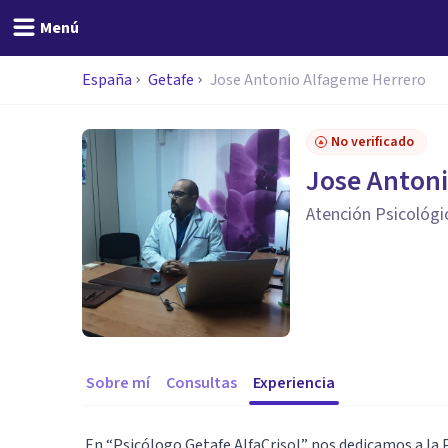
Menú
España
Getafe
Jose Antonio Alfageme Herrero
No verificado
Jose Antoni
Atención Psicológi
Sobre mí
Consultas
Experiencia
En “Psicólogo Getafe AlfaCrisol” nos dedicamos a la P