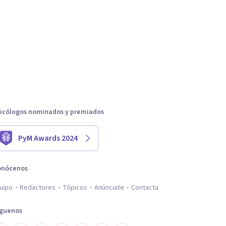
icólogos nominados y premiados
PyM Awards 2024
onócenos
uipo
Redactores
Tópicos
Anúnciate
Contacta
íguenos