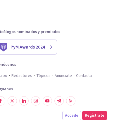
icólogos nominados y premiados
PyM Awards 2024
onócenos
uipo
Redactores
Tópicos
Anúnciate
Contacta
íguenos
Accede
Regístrate