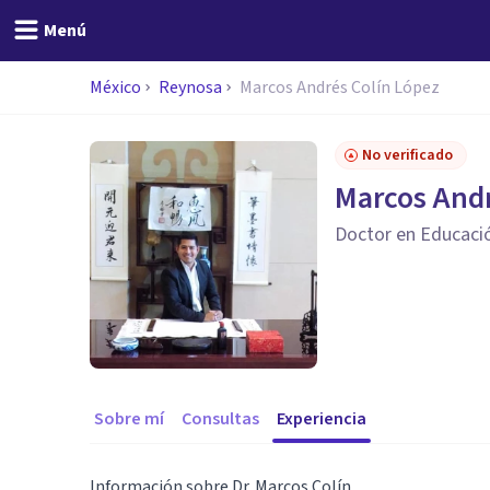
Menú
México
Reynosa
Marcos Andrés Colín López
No verificado
Marcos Andr
Doctor en Educació
Sobre mí
Consultas
Experiencia
Información sobre Dr. Marcos Colín