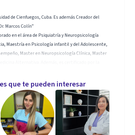
sidad de Cienfuegos, Cuba. Es además Creador del
r. Marcos Colín”
rado en el área de Psiquiatría y Neuropsicología
a, Maestría en Psicología infantil y del Adolescente,
esempeño, Master en Neuropsicología Clínica, Master
edicina Alternativa. Además, es certificado por la
el tratamiento de los trastornos de la depresión.
les que te pueden interesar
ías, Neurociencias cognitivas, Neurobiología y
 Trastornos del Neurodesarrollo, Psicofarmacología,
TMS.
tica Transcraneal (EMT)