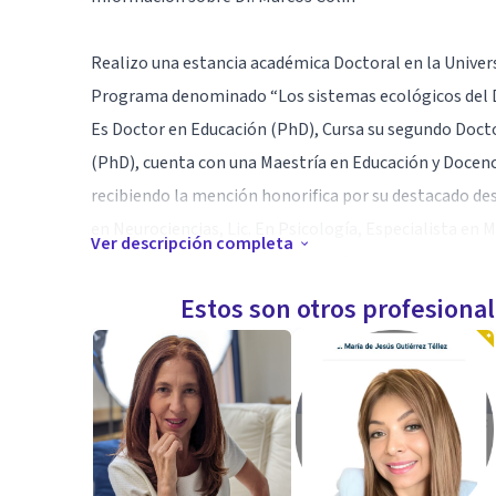
Realizo una estancia académica Doctoral en la Univer
Programa denominado “Los sistemas ecológicos del D
Es Doctor en Educación (PhD), Cursa su segundo Docto
(PhD), cuenta con una Maestría en Educación y Docenci
recibiendo la mención honorifica por su destacado d
en Neurociencias, Lic. En Psicología, Especialista en M
Ver descripción completa
Universidad de Harvard (Harvard Medical School) para 
Estos son otros profesiona
Otras áreas de formación: Epigenética y psicopatolog
neuroplasticidad cerebral, Neurofisiología avanzada,
Psicología Positiva, TCC, Certificación internacional 
Especialidad
Estudio del comportamiento humano, Terapia Magné