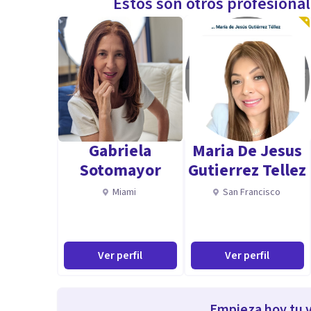
Estos son otros profesiona
Gabriela
Maria De Jesus
Sotomayor
Gutierrez Tellez
Miami
San Francisco
Ver perfil
Ver perfil
Empieza hoy tu v