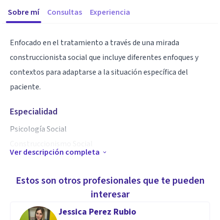
Sobre mí
Consultas
Experiencia
Enfocado en el tratamiento a través de una mirada
construccionista social que incluye diferentes enfoques y
contextos para adaptarse a la situación específica del
paciente.
Especialidad
Psicología Social
Construccionismo Social
Ver descripción completa
Psicología sistémica
Diseño humano
Estos son otros profesionales que te pueden
interesar
Aptitudes
Jessica Perez Rubio
Aplicación del construccionismo y el interaccionismo