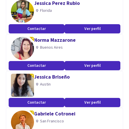
Jessica Perez Rubio
Ansiedad, depresión, trastornos alimentarios, trastornos
Florida
de personalidad, problemas de pareja y familiares,
impulsividad, obsesiones, trauma, estrés postraumático.
Contactar
Ver perfil
Norma Mazzarone
Buenos Aires
Contactar
Ver perfil
Jessica Briseño
Austin
Contactar
Ver perfil
Gabriele Cotronei
San Francisco