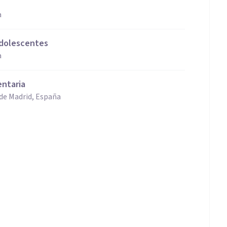
a
adolescentes
a
entaria
 de Madrid, España