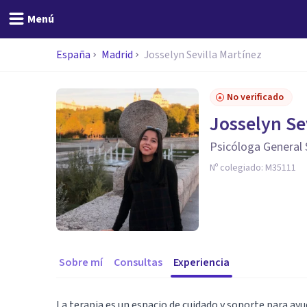
Menú
España
Madrid
Josselyn Sevilla Martínez
No verificado
Josselyn Se
Psicóloga General 
Nº colegiado:
M35111
Sobre mí
Consultas
Experiencia
La terapia es un espacio de cuidado y soporte para ayu