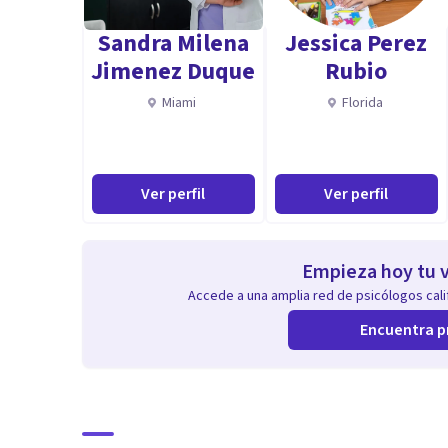
Sandra Milena
Jessica Perez
Jimenez Duque
Rubio
Miami
Florida
Ver perfil
Ver perfil
Empieza hoy tu v
Accede a una amplia red de psicólogos calif
Encuentra p