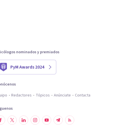
icólogos nominados y premiados
PyM Awards 2024
onócenos
uipo
Redactores
Tópicos
Anúnciate
Contacta
íguenos