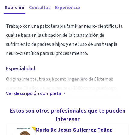
Sobre mí
Consultas
Experiencia
Trabajo con una psicoterapia familiar neuro-científica, la
cual se basa en la ubicación de la transmisión de
sufrimiento de padres a hijos y en el uso de una terapia
neuro-científica para su procesamiento.
Especialidad
Originalmente, trabajé como Ingeniero de Sistemas
durante 20 años y luego desde el 2000 como psicólogo
Ver descripción completa
organizacional y clínico. Estudié un posgrado en Terapia
Familiar Sistémica y cursos sobre terapias neuro-científicas.
Estos son otros profesionales que te pueden
interesar
Aptitudes
Maria De Jesus Gutierrez Tellez
Soy psicoterapeuta familiar sistémico intergeneracional.