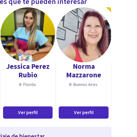
les que te pueden interesar
Jessica Perez
Norma
Rubio
Mazzarone
Florida
Buenos Aires
Ver perfil
Ver perfil
iaje de bienestar