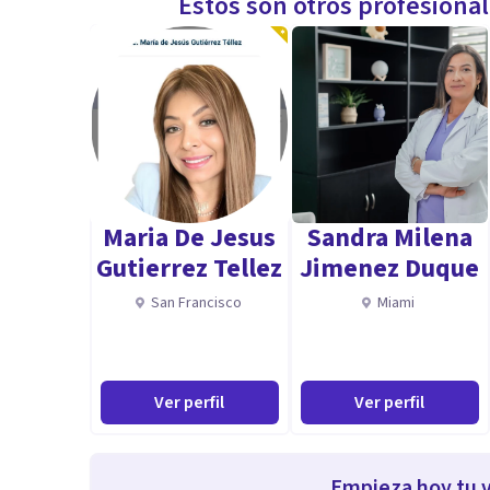
Estos son otros profesiona
Maria De Jesus
Sandra Milena
Gutierrez Tellez
Jimenez Duque
San Francisco
Miami
Ver perfil
Ver perfil
Empieza hoy tu v