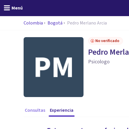
Menú
Colombia
Bogotá
Pedro Merlano Arcia
No verificado
Pedro Merla
Psicologo
Consultas
Experiencia