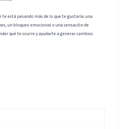
 te está pesando más de lo que te gustaría: una
ones, un bloqueo emocional o una sensación de
der qué te ocurre y ayudarte a generar cambios
 internacional, con horarios flexibles. Puedes
ión encaja mejor contigo. El primer contacto puede
ué te pasa y qué necesitas, incluso mediante un
logía, sexología y coaching, y utilizo el Método
 propio que estructura el proceso terapéutico para
pezamos comprendiendo qué te motiva y qué te