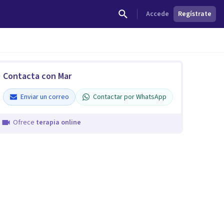
Accede
Regístrate
Contacta con Mar
Enviar un correo
Contactar por WhatsApp
Ofrece
terapia online
Mar Estévez García
Verificado
4.8
Enviar un correo
Contactar por WhatsApp
terapia online