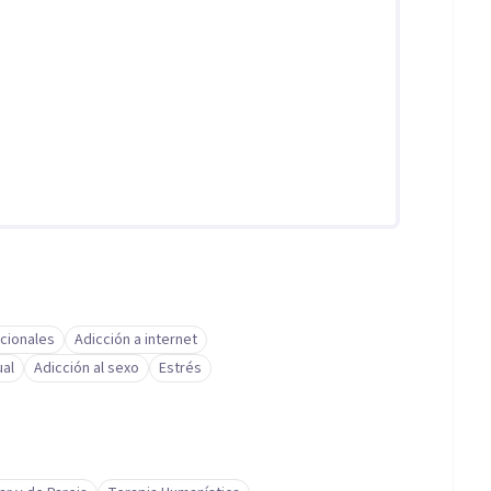
ción actual, identificar tus recursos, detectar qué te
ieres.
 avanzar, puedes escribirme y hablamos.
cionales
Adicción a internet
al
Adicción al sexo
Estrés