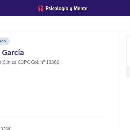
cado
 García
 Clínica COPC Col. nº 13360
13360).