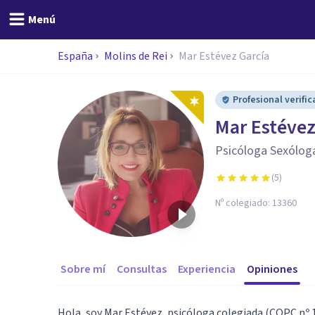
Menú
España
Molins de Rei
Mar Estévez García
Profesional verifi
Mar Estévez
Psicóloga Sexóloga
(
5
)
Nº colegiado:
13360
Sobre mí
Consultas
Experiencia
Opiniones
Hola, soy Mar Estévez, psicóloga colegiada (COPC nº 