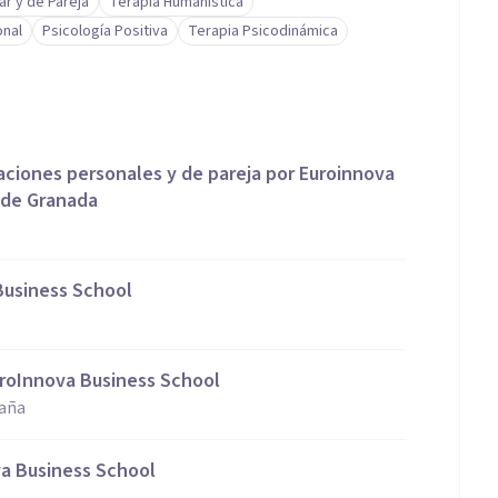
ar y de Pareja
Terapia Humanística
onal
Psicología Positiva
Terapia Psicodinámica
laciones personales y de pareja por Euroinnova
 de Granada
Business School
EuroInnova Business School
paña
a Business School