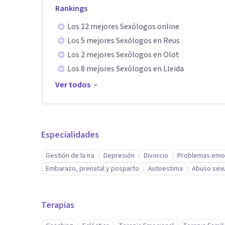
Rankings
soluciones irreales. Te acompaño a comprender tu situa
frena y definir con claridad qué quieres y para qué lo qu
Los 12 mejores Sexólogos online
Los 5 mejores Sexólogos en Reus
Los 2 mejores Sexólogos en Olot
Si sientes que es el momento de empezar a cuidarte y
Los 8 mejores Sexólogos en Lleida
Ver todos
Especialidades
Gestión de la ira
Depresión
Divorcio
Problemas emo
Embarazo, prenatal y posparto
Autoestima
Abuso sexu
Terapias