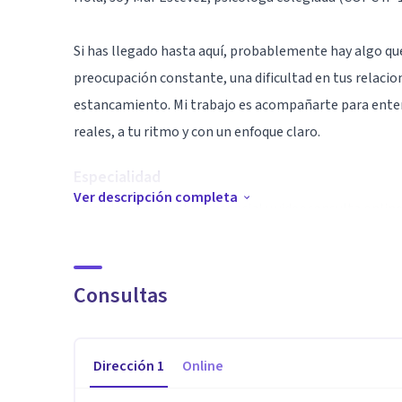
Si has llegado hasta aquí, probablemente hay algo que
preocupación constante, una dificultad en tus relaci
estancamiento. Mi trabajo es acompañarte para enten
reales, a tu ritmo y con un enfoque claro.
Especialidad
Ver descripción completa
Atiendo en consulta presencial y videoconsulta online
escribirme o llamarme y trabajaremos juntos qué opc
ser por WhatsApp o email, explicándome brevemente q
audio si te resulta más fácil.
Consultas
Trabajo desde un enfoque integrador que combina psico
Dirección
1
Online
M.A.R. (Motivación – Acción – Recompensa), un método
que no se quede solo en hablar, sino en avanzar. Em