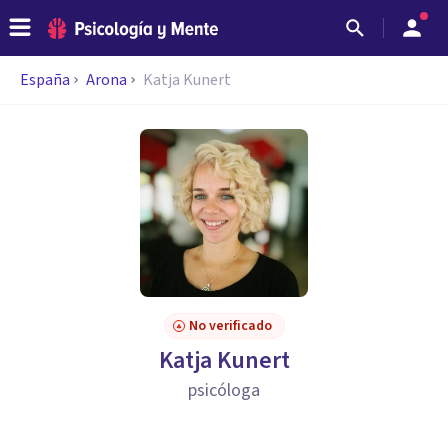
España
Arona
Katja Kunert
No verificado
Katja Kunert
psicóloga