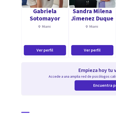
Gabriela
Sandra Milena
Sotomayor
Jimenez Duque
Miami
Miami
Ver perfil
Ver perfil
Empieza hoy tu v
Accede a una amplia red de psicólogos calif
Encuentra p