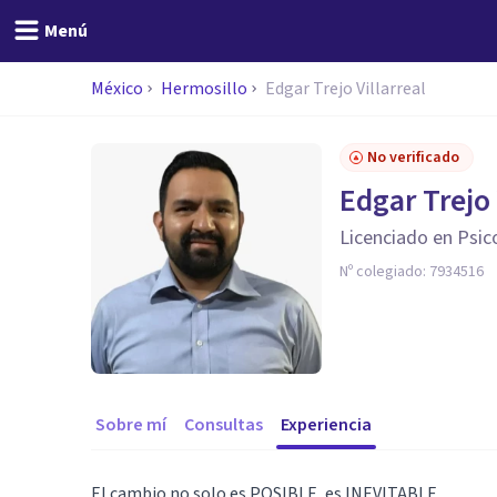
Menú
México
Hermosillo
Edgar Trejo Villarreal
No verificado
Edgar Trejo 
Licenciado en Psic
Nº colegiado:
7934516
Sobre mí
Consultas
Experiencia
El cambio no solo es POSIBLE, es INEVITABLE