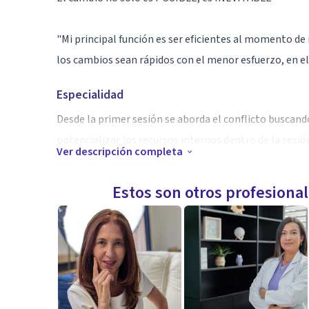
"Mi principal función es ser eficientes al momento de 
los cambios sean rápidos con el menor esfuerzo, en e
Especialidad
Desde la primer sesión se aborda el conflicto buscando
potencializar los recursos internos dentro de la sesió
Ver descripción completa
superar el conflicto cualquiera que sea-
Estos son otros profesiona
Aptitudes
Aplico técnicas de Pnl, HIpnosis, Inteligencia emocion
compromiso. BIoneroemoción. las cuales se personaliz
especificas.