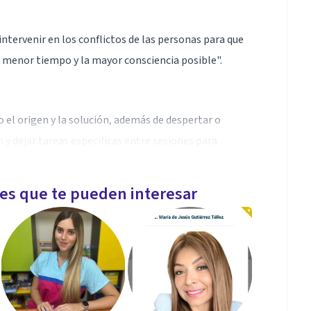
intervenir en los conflictos de las personas para que
l menor tiempo y la mayor consciencia posible".
 el origen y la solución, además de despertar o
n y dejar tareas especificas entre sesiones para
les que te pueden interesar
al, Terapia breve, Terapia de aceptación y
an de acuerdo a la persona, conflicto y necesidades