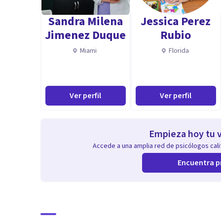
Sandra Milena
Jessica Perez
Jimenez Duque
Rubio
Miami
Florida
Ver perfil
Ver perfil
Empieza hoy tu v
Accede a una amplia red de psicólogos calif
Encuentra p