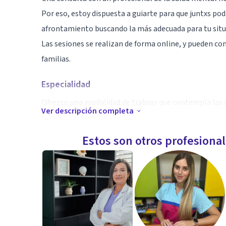
Por eso, estoy dispuesta a guiarte para que juntxs po
afrontamiento buscando la más adecuada para tu situ
Las sesiones se realizan de forma online, y pueden con
familias.
Especialidad
Ofrezco una modalidad de trabajo que contempla las 
Ver descripción completa
ofreciendo y un trato cálido y basado en el respeto m
Estos son otros profesiona
Aptitudes
Especialista en Terapia de Aceptación y Compromiso (
aceptación psicológica y los valores personales .
Especialista en Modelo Sistémico Familiar.