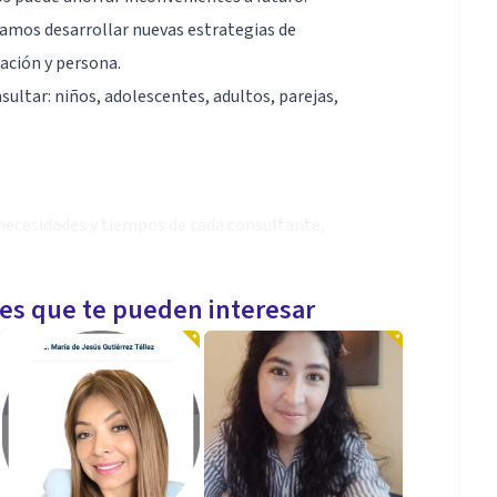
damos desarrollar nuevas estrategias de
ación y persona.
sultar: niños, adolescentes, adultos, parejas,
necesidades y tiempos de cada consultante,
utuo.
les que te pueden interesar
ACT). Terapia de última generación orientada a la