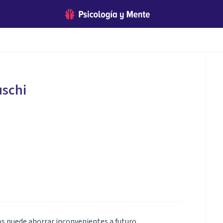
uschi
os puede ahorrar inconvenientes a futuro.