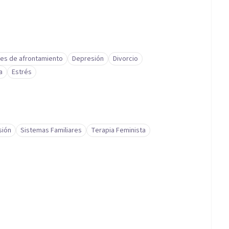
des de afrontamiento
Depresión
Divorcio
a
Estrés
sión
Sistemas Familiares
Terapia Feminista