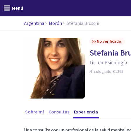
Menú
Argentina
Morón
Stefania Bruschi
No verificado
Stefania Br
Lic. en Psicología
Nº colegiado:
61365
Sobre mí
Consultas
Experiencia
Una consulta con un profesional de la salud mental n