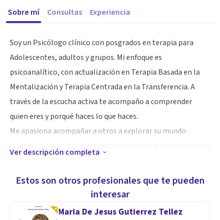
Sobre mí
Consultas
Experiencia
Soy un Psicólogo clínico con posgrados en terapia para
Adolescentes, adultos y grupos. Mi enfoque es
psicoanalítico, con actualización en Terapia Basada en la
Mentalización y Terapia Centrada en la Transferencia. A
través de la escucha activa te acompaño a comprender
quien eres y porqué haces lo que haces.
Me apasiona acompañar a otros a explorar su mundo
interior para que puedan entenderse mejor y vivir con mayor
Ver descripción completa
plenitud. Si te sientes abrumado por algún tipo de malestar
emocional como ansiedad, depresión, inseguridades,
Estos son otros profesionales que te pueden
autolesiones ,dependencia excesiva de otros, atraviesas un
interesar
proceso de separación o duelo o bien, sufres de algún
Maria De Jesus Gutierrez Tellez
trastorno de la Personalidad (TLP u otros) con el apoyo de