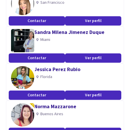
San Francisco
la terapia puedes contactar con tus fortalezas y recursos
para construir una vida más auténtica con bienestar y salud
Contactar
Ver perfil
emocional.
Sandra Milena Jimenez Duque
Especialidad
Miami
Terapia para Adolescentes
Contactar
Ver perfil
Terapia para TLP
Terapia para Trastornos de la Personalidad
Jessica Perez Rubio
Regulación Emocional
Florida
Relaciones Personales, pareja y duelo
Contactar
Ver perfil
Aptitudes
Norma Mazzarone
Mi consulta es un espacio seguro y confidencial donde
Buenos Aires
puedes explorar tus dificultades y encontrar nuevas formas
de relacionarse contigo mismo y con el mundo. Si buscas un