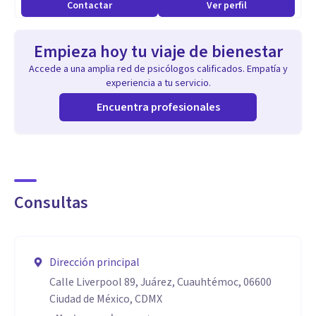
Contactar
Ver perfil
espacio donde explorar tus emociones, comprender tus
relaciones y construir una vida más plena, ¡contáctame!
Empieza hoy tu viaje de bienestar
Comencemos juntos este viaje de autodescubrimiento y
Accede a una amplia red de psicólogos calificados. Empatía y
crecimiento personal
experiencia a tu servicio.
Encuentra profesionales
Consultas
Dirección principal
Calle Liverpool 89, Juárez, Cuauhtémoc, 06600
Ciudad de México, CDMX