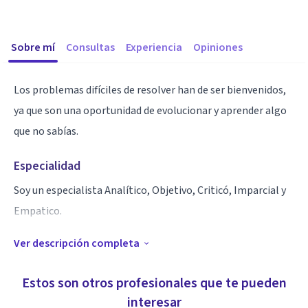
Sobre mí
Consultas
Experiencia
Opiniones
Los problemas difíciles de resolver han de ser bienvenidos,
ya que son una oportunidad de evolucionar y aprender algo
que no sabías.
Especialidad
Soy un especialista Analítico, Objetivo, Criticó, Imparcial y
Empatico.
Ver descripción completa
Aptitudes
Empatía, análisis, Resolución de conflictos, técnicas acordé
Estos son otros profesionales que te pueden
a cada situación para el bienestar emocional y resolución de
interesar