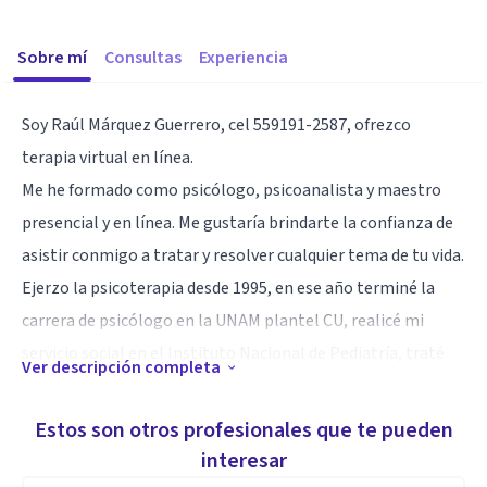
Sobre mí
Consultas
Experiencia
Soy Raúl Márquez Guerrero, cel 559191-2587, ofrezco
terapia virtual en línea.
Me he formado como psicólogo, psicoanalista y maestro
presencial y en línea. Me gustaría brindarte la confianza de
asistir conmigo a tratar y resolver cualquier tema de tu vida.
Ejerzo la psicoterapia desde 1995, en ese año terminé la
carrera de psicólogo en la UNAM plantel CU, realicé mi
servicio social en el Instituto Nacional de Pediatría, traté
Ver descripción completa
pacientes con VIH/SIDA en la fundación Ser Humano, tengo
mi consultorio en Polanco, me formé como Psicoanalista
Estos son otros profesionales que te pueden
en el CPM, tengo la formación como psicólogo de género
interesar
especializado en violencia familiar, soy asesor en línea por