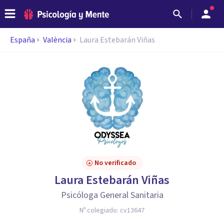
España
València
Laura Estebarán Viñas
No verificado
Laura Estebarán Viñas
Psicóloga General Sanitaria
Nº colegiado:
cv13647