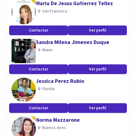
Maria De Jesus Gutierrez Tellez
con la parte laboral. Colaboro con la Federación de
San Francisco
Kickboxing, MuayThai y D.A., impartiendo la parte de
psicología del deporte en sus cursos para deportistas y
Contactar
Ver perfil
entrenadores/as.
Sandra Milena Jimenez Duque
Miami
Tanto mi trayectoria profesional, como mi formación me
han permitido desarrollar cualidades imprescindibles como
Contactar
Ver perfil
la empatía, la flexibilidad o la creatividad.
Jessica Perez Rubio
Florida
Contactar
Ver perfil
Norma Mazzarone
Buenos Aires