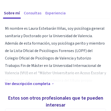
Sobre mí
Consultas
Experiencia
Mi nombre es Laura Estebarán Viñas, soy psicóloga general
sanitaria y Doctorado por la Universidad de Valencia.
Además de esta formación, soy psicóloga perito y miembro
de la Lista Oficial de Psicólogos Forenses (LOPF) del
Colegio Oficial de Psicólogos de Valencia y tutorizo
Trabajos Fin de Máster en la Universidad Internacional de
Valencia (VIU) en el "Máster Universitario en Acoso Escolar y
Mediación", así como ser profesora del título propio
Ver descripción completa
"Experto universitario en prevención e intervención en
bullying y ciberbullying" de la Universitat de València.
Estos son otros profesionales que te pueden
En cuanto al área deportiva, tengo la suerte de poder
interesar
compaginar el deporte que practico y en el que compito,