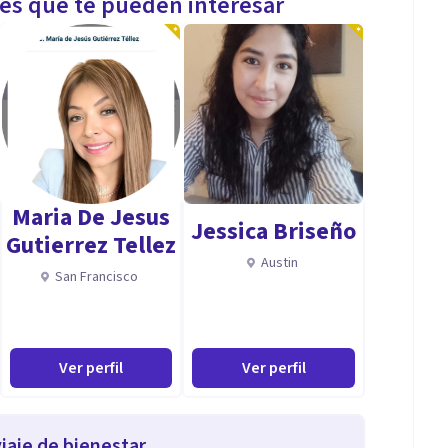
les que te pueden interesar
Maria De Jesus
Jessica Briseño
Gutierrez Tellez
Austin
San Francisco
Ver perfil
Ver perfil
iaje de bienestar