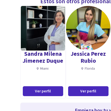
Estos son otros profesiona
Sandra Milena
Jessica Perez
Jimenez Duque
Rubio
Miami
Florida
Ver perfil
Ver perfil
Empieza hoy tu v