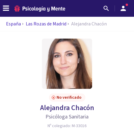
España
Las Rozas de Madrid
Alejandra Chacón
No verificado
Alejandra Chacón
Psicóloga Sanitaria
Nº colegiado:
M-33016