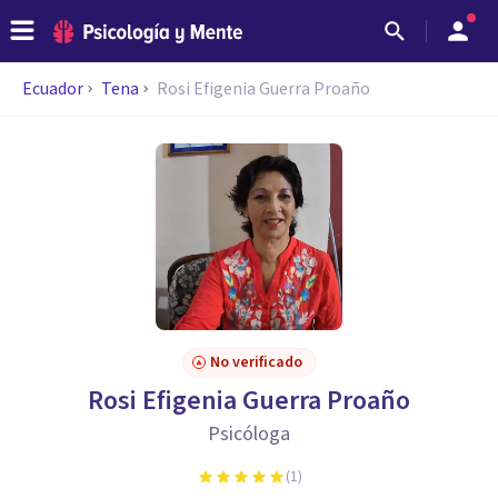
Ecuador
Tena
Rosi Efigenia Guerra Proaño
No verificado
Rosi Efigenia Guerra Proaño
Psicóloga
(
1
)