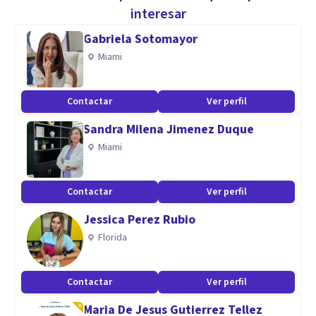
publicaciones en revistas de psicología digital
interesar
Gabriela Sotomayor
Aptitudes
Miami
Capacidad de escucha, ética profesional, comprensión
humana y acompañamiento profesionalen el develar de
Contactar
Ver perfil
nuestra mente para construir un mejor proyecto de cada
Sandra Milena Jimenez Duque
uno y vivir bien y porqué no? felices.
Miami
Contactar
Ver perfil
Jessica Perez Rubio
Florida
Contactar
Ver perfil
Maria De Jesus Gutierrez Tellez