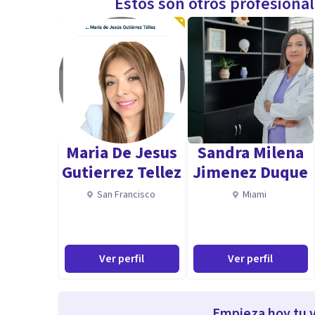
Estos son otros profesiona
Maria De Jesus
Sandra Milena
Gutierrez Tellez
Jimenez Duque
San Francisco
Miami
Ver perfil
Ver perfil
Empieza hoy tu v