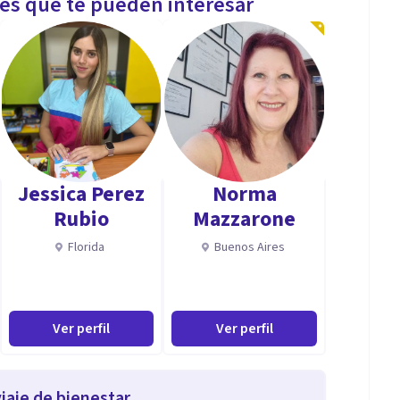
les que te pueden interesar
Jessica Perez
Norma
Rubio
Mazzarone
Florida
Buenos Aires
Ver perfil
Ver perfil
iaje de bienestar