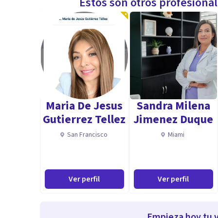
Estos son otros profesiona
Maria De Jesus
Sandra Milena
Gutierrez Tellez
Jimenez Duque
San Francisco
Miami
Ver perfil
Ver perfil
Empieza hoy tu v