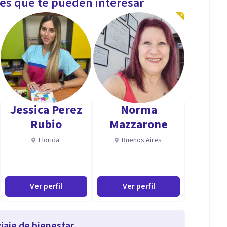
les que te pueden interesar
Jessica Perez
Norma
Rubio
Mazzarone
Florida
Buenos Aires
Ver perfil
Ver perfil
iaje de bienestar