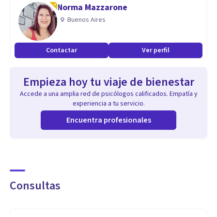
de intervención individual y grupal, con énfasis en el Modelo
Norma Mazzarone
de Salud Familiar:
Buenos Aires
Terapia de parejas, Psicología Clínica de Adultos, Terapia
Contactar
Ver perfil
Familiar
Empieza hoy tu viaje de bienestar
• Terapia Infanto Juvenil, Psicoterapia en adolescentes y
Accede a una amplia red de psicólogos calificados. Empatía y
adultos
experiencia a tu servicio.
Encuentra profesionales
Aptitudes
Psicólogo, con fuerte formación socioemocional y gran
experiencia en:
• El trabajo terapéutico con parejas para enfrentar sus
Consultas
dificultades, creando espacios de reflexión, confianza y
comunicación.