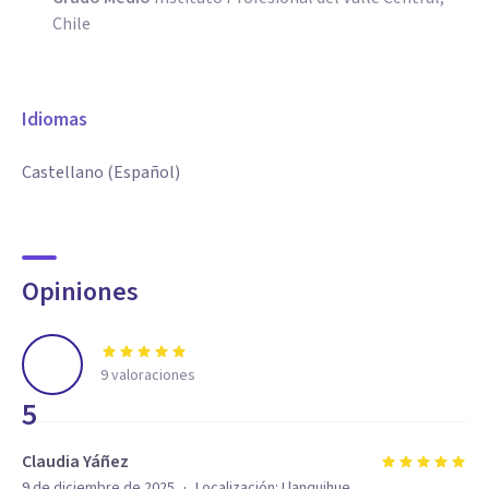
Chile
Idiomas
Castellano (Español)
Opiniones
9
valoraciones
5
Claudia Yáñez
·
9 de diciembre de 2025
Localización:
Llanquihue