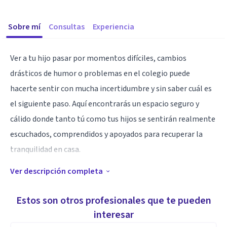
Sobre mí
Consultas
Experiencia
Ver a tu hijo pasar por momentos difíciles, cambios
drásticos de humor o problemas en el colegio puede
hacerte sentir con mucha incertidumbre y sin saber cuál es
el siguiente paso. Aquí encontrarás un espacio seguro y
cálido donde tanto tú como tus hijos se sentirán realmente
escuchados, comprendidos y apoyados para recuperar la
tranquilidad en casa.
Ver descripción completa
Me especializo en guiar a familias a través de herramientas
prácticas y dinámicas adaptadas a la edad de cada menor,
Estos son otros profesionales que te pueden
dejando de lado las etiquetas y los tecnicismos. Mi forma de
interesar
trabajar se centra en entender las emociones que hay