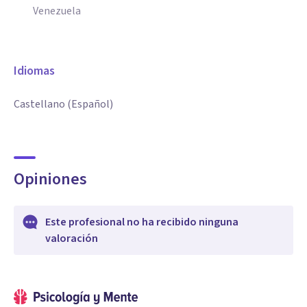
Venezuela
Ética Profesional: Compromiso riguroso con la
confidencialidad, el secreto profesional y el resguardo del
Idiomas
bienestar del menor.
Castellano (Español)
Opiniones
Este profesional no ha recibido ninguna
valoración