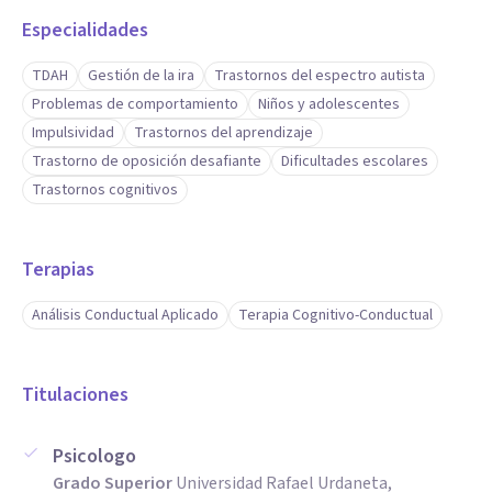
Especialidades
Entrevista Clínica: Habilidad para recopilar anamnesis
TDAH
Gestión de la ira
Trastornos del espectro autista
detalladas y realizar diagnósticos diferenciales precisos.
Problemas de comportamiento
Niños y adolescentes
Impulsividad
Trastornos del aprendizaje
Abordaje Familiar e Institucional
Trastorno de oposición desafiante
Dificultades escolares
Trastornos cognitivos
Orientación a Padres: Capacidad para guiar en pautas de
crianza, psicoeducación y manejo conductual en el hogar.
Terapias
Trabajo Interdisciplinario: Aptitud para coordinar acciones
Análisis Conductual Aplicado
Terapia Cognitivo-Conductual
con el entorno escolar y especialistas médicos (pediatras,
neurólogos).
Titulaciones
Comunicación Asertiva y Empatía: Facilidad para transmitir
Psicologo
diagnósticos complejos con sensibilidad y generar rapport
Grado Superior
Universidad Rafael Urdaneta,
rápido con menores y adultos.