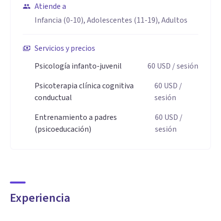
Atiende a
Mi enfoque terapéutico es integral, empático y
Infancia (0-10), Adolescentes (11-19), Adultos
colaborativo. Trabajo junto a familias, docentes y equipos
multidisciplinarios para diseñar estrategias efectivas que
Servicios y precios
favorezcan el desarrollo, el bienestar emocional y el
Psicología infanto-juvenil
60
USD
/ sesión
fortalecimiento de las capacidades de cada niño o
Psicoterapia clínica cognitiva
60
USD
/
adolescente.
conductual
sesión
Aptitudes
Entrenamiento a padres
60
USD
/
(psicoeducación)
sesión
Evaluación y Diagnóstico: Alta competencia en la aplicación
e interpretación de pruebas psicométricas y proyectivas en
niños y adolescentes.
Diseño Interventivo: Destreza para estructurar planes
Experiencia
terapéuticos adaptados al desarrollo evolutivo y basados
en la evidencia.