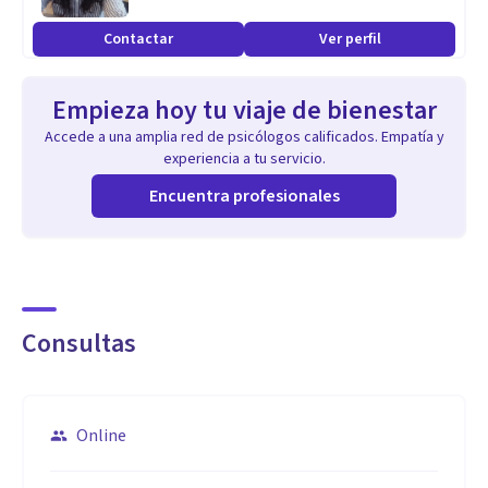
diagnóstico e intervención de trastornos del
Contactar
Ver perfil
neurodesarrollo. Cuento con formación en Psicología
Clínica y experiencia desde 2018 en la Unidad Psicológica
Empieza hoy tu viaje de bienestar
Infantil, donde actualmente también me desempeño como
Accede a una amplia red de psicólogos calificados. Empatía y
CEO de la unidad.
experiencia a tu servicio.
Encuentra profesionales
Mi trabajo se enfoca en comprender las necesidades
cognitivas, conductuales y emocionales de niños, niñas y
adolescentes, elaborando informes diagnósticos claros y
accesibles para padres, educadores y otros profesionales.
Consultas
Me especializo en procesos de evaluación clínica, TDAH,
Trastorno del Espectro Autista, madurez escolar,
dificultades del aprendizaje y estrategias de intervención
Online
temprana.