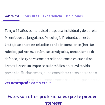
Sobre mí
Consultas
Experiencia
Opiniones
Tengo 16 años como psicoterapeuta individual y de pareja.
Mi enfoque es junguiano, Psicología Profunda, en este
trabajo se entra en relación con lo inconsciente (heridas,
miedos, patrones, dinámicas arraigadas, mecanismos de
defensa, etc.) y se va comprendiendo cómo es que estos
temas tienen un impacto automático en nuestra vida
presente. Muchas veces, al no considerar estos patrones o
temas inconscientes, el tema emocional actual que afecta a
Ver descripción completa
la persona se vuelve recurrente y la persona se siente
atrapada o estancada en el mismo lugar.
Estos son otros profesionales que te pueden
interesar