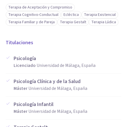
lograr lo que se proponen en terapia con nuestros
Terapia de Aceptación y Compromiso
psicólogos. Asimismo, nuestro objetivo es que sientan que
Terapia Cognitivo-Conductual
Ecléctica
Terapia Existencial
estén siendo atendidos por los mejores psicólogos de
Terapia Familiar y de Pareja
Terapia Gestalt
Terapia Lúdica
Fuengirola.
Titulaciones
Psicología
Licenciado
Universidad de Málaga, España
Psicología Clínica y de la Salud
Máster
Universidad de Málaga, España
Psicología Infantil
Máster
Universidad de Málaga, España