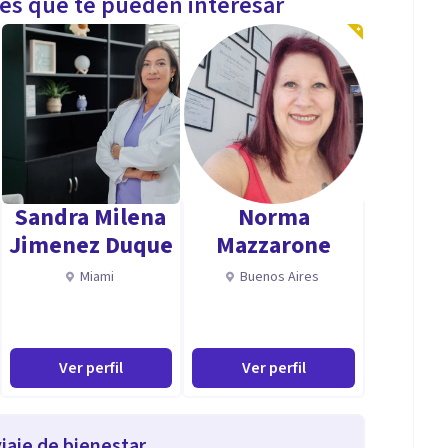
les que te pueden interesar
Sandra Milena
Norma
Jimenez Duque
Mazzarone
Miami
Buenos Aires
Ver perfil
Ver perfil
iaje de bienestar