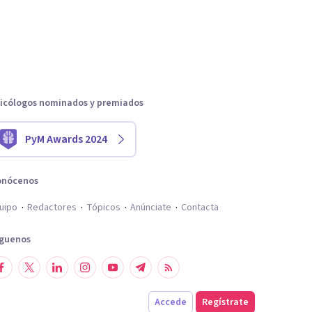
icólogos nominados y premiados
PyM Awards 2024
onócenos
uipo
Redactores
Tópicos
Anúnciate
Contacta
íguenos
Accede
Regístrate