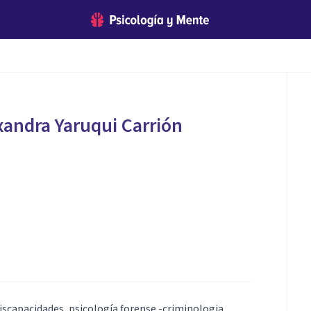
xandra Yaruqui Carrión
discapacidades, psicología forense -criminologia,