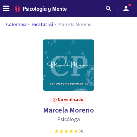
Colombia
Facatativá
Marcela Moreno
No verificado
Marcela Moreno
Psicóloga
(
4
)