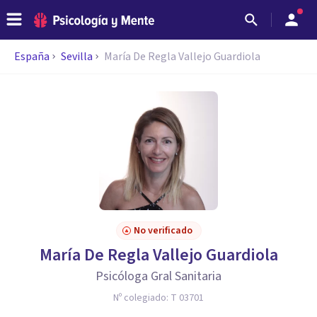
España
Sevilla
María De Regla Vallejo Guardiola
No verificado
María De Regla Vallejo Guardiola
Psicóloga Gral Sanitaria
Nº colegiado:
T 03701