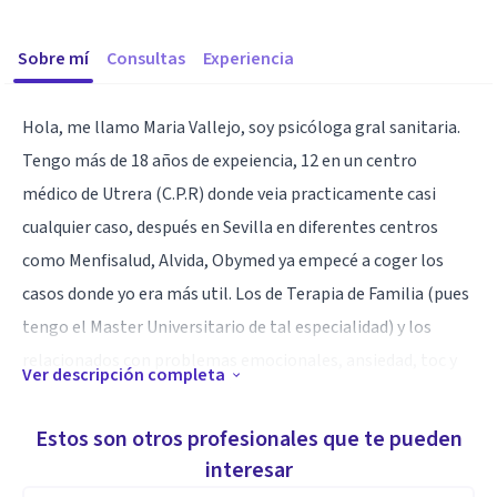
Sobre mí
Consultas
Experiencia
Hola, me llamo Maria Vallejo, soy psicóloga gral sanitaria.
Tengo más de 18 años de expeiencia, 12 en un centro
médico de Utrera (C.P.R) donde veia practicamente casi
cualquier caso, después en Sevilla en diferentes centros
como Menfisalud, Alvida, Obymed ya empecé a coger los
casos donde yo era más util. Los de Terapia de Familia (pues
tengo el Master Universitario de tal especialidad) y los
relacionados con problemas emocionales, ansiedad, toc y
Ver descripción completa
ansia o craving por la comida.
Estos son otros profesionales que te pueden
Especialidad
interesar
La experiencia. Más sabe el diablo por viejo... y además he