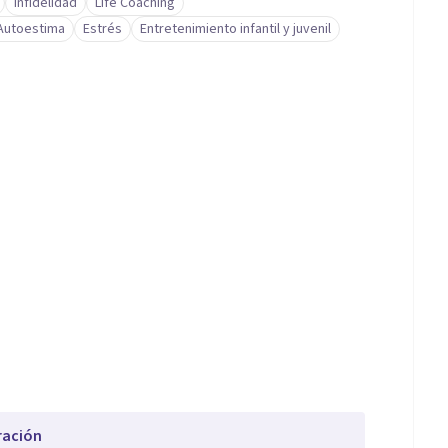
Infidelidad
Life Coaching
Autoestima
Estrés
Entretenimiento infantil y juvenil
ración