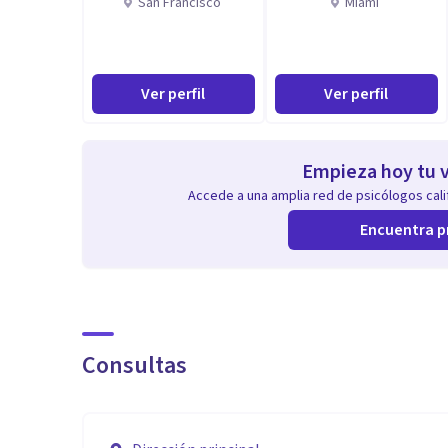
San Francisco
Miami
Ver perfil
Ver perfil
Empieza hoy tu v
Accede a una amplia red de psicólogos calif
Encuentra p
Consultas