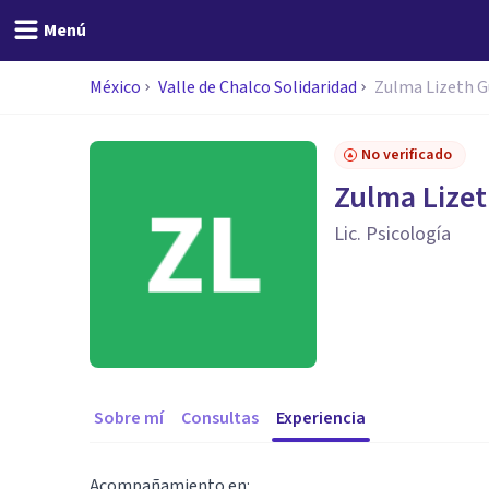
Menú
México
Valle de Chalco Solidaridad
Zulma Lizeth G
No verificado
Zulma Lizet
Lic. Psicología
Sobre mí
Consultas
Experiencia
Acompañamiento en: