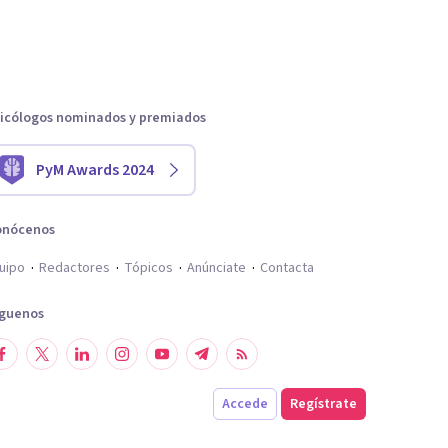
icólogos nominados y premiados
PyM Awards 2024
onócenos
uipo
Redactores
Tópicos
Anúnciate
Contacta
íguenos
Accede
Regístrate