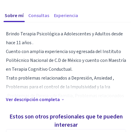
Sobre mí
Consultas
Experiencia
Brindo Terapia Psicológica a Adolescentes y Adultos desde
hace 11 años .
Cuento con amplia experiencia soy egresada del Instituto
Politécnico Nacional de C.D de México y cuento con Maestría
en Terapia Cognitivo Conductual.
Trato problemas relacionados a Depresión, Ansiedad ,
Problemas para el control de la Impulsividad y la Ira
,Problemas de Pareja y de Familia, Problemas relacionados
Ver descripción completa
a Habilidades Sociales, Problemas de Conducta y
Emocionales en Adolescentes, Trastorno Límite de la
Estos son otros profesionales que te pueden
Personalidad.
interesar