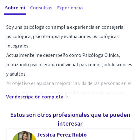
Sobre mí
Consultas
Experiencia
Soy una psicóloga con amplia experiencia en consejería
psicológica, psicoterapia y evaluaciones psicológicas
integrales.
Actualmente me desempeño como Psicóloga Clínica,
realizando psicoterapia individual para niños, adolescentes
y adultos.
Mi objetivo es ayudar a mejorar la vida de las personas en el
menor número de sesiones posible a un precio accesible.
Ver descripción completa
Utilizo técnicas para resolver problemas de manera rápida
y eficiente, con comprobada evidencia.
Estos son otros profesionales que te pueden
Mi deseo es generar personas seguras en sí mismas, hábiles
interesar
al desarrollarse emocionalmente y capaces de encontrar
Jessica Perez Rubio
interacciones más saludables con su familia y su entorno