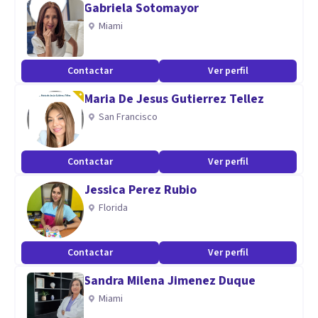
Gabriela Sotomayor
en la forma particular de pensar, sentir y actuar, descubrir
Miami
las propias fortalezas para afrontar las debilidades o
situaciones difìciles.
Contactar
Ver perfil
Especialidad
Maria De Jesus Gutierrez Tellez
San Francisco
Más de 30 años de trayectoria profesional.
Aptitudes
Contactar
Ver perfil
Atención psicológica de jóvenes , adultos , parejas,
Jessica Perez Rubio
orientación familiar
Florida
Contactar
Ver perfil
Sandra Milena Jimenez Duque
Miami