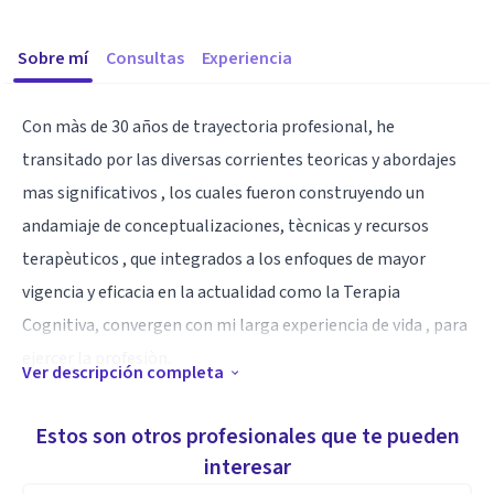
Sobre mí
Consultas
Experiencia
Con màs de 30 años de trayectoria profesional, he
transitado por las diversas corrientes teoricas y abordajes
mas significativos , los cuales fueron construyendo un
andamiaje de conceptualizaciones, tècnicas y recursos
terapèuticos , que integrados a los enfoques de mayor
vigencia y eficacia en la actualidad como la Terapia
Cognitiva, convergen con mi larga experiencia de vida , para
ejercer la profesiòn.
Ver descripción completa
Entiendo la psicoterapia y las consultas de orientaciòn
psicològica como un encuentro càlido y confiable , en una
Estos son otros profesionales que te pueden
labor en conjunto con el paciente, a fin de promover la
interesar
autonomìa y confianza en sì mismo, encontrar alternativas