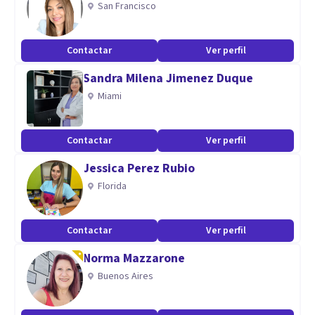
San Francisco
Aptitudes
Contactar
Ver perfil
Mi trabajo me ha permitido aprender y perfeccionar mis
Sandra Milena Jimenez Duque
habilidades en temas relacionados a:
Miami
Trabajo en grupos vulnerables.
ENfermedades catastroficas.
Contactar
Ver perfil
Ansiedad
Jessica Perez Rubio
Depresión
Florida
Intentos Autoliticos.
Evaluación Psicológica Integral.
Contactar
Ver perfil
Adicciones.
Norma Mazzarone
Trastornos de personalidad. etc
Buenos Aires