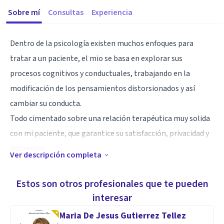
Sobre mí
Consultas
Experiencia
Dentro de la psicología existen muchos enfoques para
tratar a un paciente, el mio se basa en explorar sus
procesos cognitivos y conductuales, trabajando en la
modificación de los pensamientos distorsionados y así
cambiar su conducta.
Todo cimentado sobre una relación terapéutica muy solida
con mi paciente, que garantice su satisfacción, privacidad y
discreción.
Ver descripción completa
Especialidad
Estos son otros profesionales que te pueden
He trabajado tanto en el ámbito hospitalario, programas
interesar
gubernamentales y de manera privada, dotándome de un
Maria De Jesus Gutierrez Tellez
amplio abanico de aptitudes para una mejor atención.