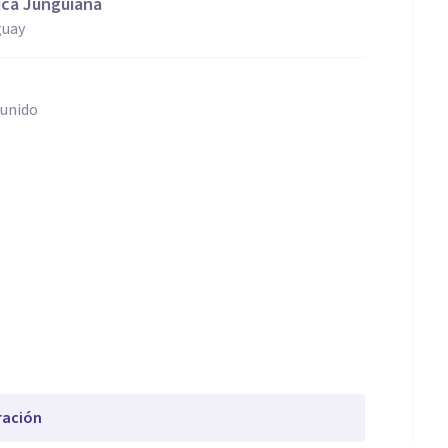
ica Junguiana
guay
 unido
ración