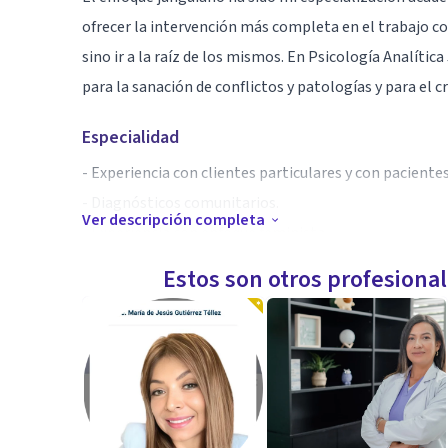
ofrecer la intervención más completa en el trabajo co
sino ir a la raíz de los mismos. En Psicología Analític
para la sanación de conflictos y patologías y para el 
Especialidad
- Experiencia con clientes particulares y con paciente
- Diagnósticos comunitarios.
Ver descripción completa
- Experiencia con enfoque feminista.
Estos son otros profesiona
Aptitudes
Psicología clínica
Psicoterapia analítica junguiana
Psicooncología
Acompañamiento individual y familiar en enfermedad