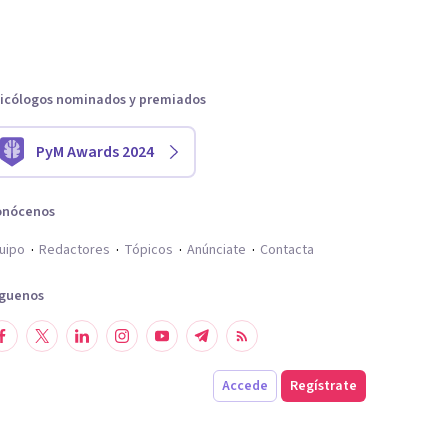
icólogos nominados y premiados
PyM Awards 2024
onócenos
uipo
Redactores
Tópicos
Anúnciate
Contacta
íguenos
Accede
Regístrate