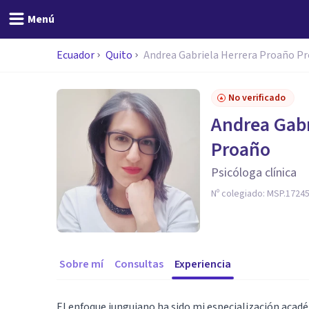
Menú
Ecuador
Quito
Andrea Gabriela Herrera Proaño P
No verificado
Andrea Gabr
Proaño
Psicóloga clínica
Nº colegiado:
MSP.1724
Sobre mí
Consultas
Experiencia
El enfoque junguiano ha sido mi especialización académ