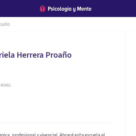
roaño
iela Herrera Proaño
540461
ica, profesional y vivencial. Abracé esta escuela al