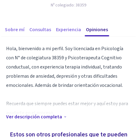
Nº colegiado:
38359
Sobre mí
Consultas
Experiencia
Opiniones
Hola, bienvenido a mi perfil. Soy licenciada en Psicología
con N° de colegiatura 38359 y Psicoterapeuta Cognitivo
conductual, con experiencia terapia individual, tratando
problemas de ansiedad, depresión y otras dificultades
emocionales. Además de brindar orientación vocacional.
Recuerda que siempre puedes estar mejor y aquí estoy para
ayudarte en el proceso.
Ver descripción completa
Reserva tu cita dando click donde corresponde.
Estos son otros profesionales que te pueden