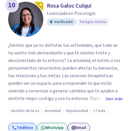
10
Rosa Galoc Culqui
Licenciada en Psicología
Verificado
Terapia Online
¿Sientes que ya no disfrutas tus actividades, que todo se
ha vuelto más demandante o que te sientes triste y
desconectado de tu entorno? La ansiedad, el estrés o los
pensamientos recurrentes pueden afectar tu bienestar,
tus relaciones y tus metas. Las sesiones terapéuticas
pueden ser un espacio para comprender lo que estás
viviendo y comenzar a generar cambios que te ayuden a
sentirte mejor contigo y con tu entorno. Trabajo desde
leer más
un enfoque integrador con técnicas Cognitivo-
Gestión de la ira
Ansiedad
Impulsividad
+7 más
Conductuales, Arteterapia Gestalt y Terapia de Familia y
Pareja, adaptando cada proceso a tus necesidades.
Teléfono
WhatsApp
Email
Acompaño a adultos que atraviesan ansiedad, depresión,