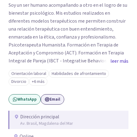
Soy un ser humano acompañando a otro en el logro de su
bienestar psicológico. Mis estudios realizados en
diferentes modelos terapéuticos me permiten construir
una relación terapéutica con buen entendimiento,
enmarcada en la ética, confianza y profesionalismo.
Psicoterapeuta Humanista. Formación en Terapia de
Aceptación y Compromiso (ACT). Formación en Terapia
Integral de Pareja (IBCT - Integrative Behavioral Couple
leer más
Therapy). Formación en Terapia de esquemas por CETEP.
Orientación laboral
Habilidades de afrontamiento
Formación en Entrenamiento en Habilidades. Formación
Divorcio
+6 más
en Análisis de la conducta. Formación en Terapia
Dialéctica Conductual - DBT. Formación en Terapia de
WhatsApp
Email
Familia y Pareja.
Dirección principal
Av. Brasil, Magdalena del Mar
Online