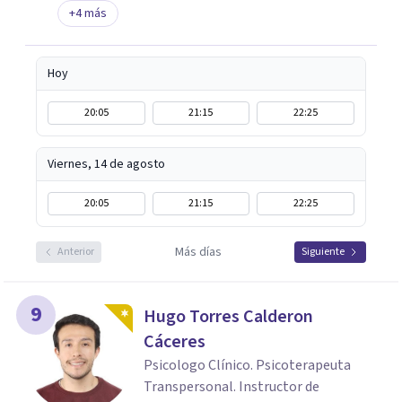
+
4
más
Hoy
20:05
21:15
22:25
Viernes, 14 de agosto
20:05
21:15
22:25
Más días
Anterior
Siguiente
9
Hugo Torres Calderon
Cáceres
Psicologo Clínico. Psicoterapeuta
Transpersonal. Instructor de