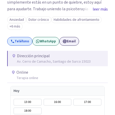
simplemente estás en un punto de quiebre, estoy aquí
para ayudarte. Trabajo uniendo la psicoterapia con el
leer más
conocimiento del sistema inmune, hormonal y nervioso,
Ansiedad
Dolor crónico
Habilidades de afrontamiento
para ir más allá del síntoma y descubrir qué hay detrás.
+6 más
Mis sesiones son un espacio seguro, empático y sin
juicios, donde tu historia tiene un lugar y tu
Teléfono
WhatsApp
Email
transformación es posible. Si estás listo para priorizarte
y empezar un camino profundo, real y sostenible hacia tu
bienestar, será un honor acompañarte. Agenda tu
Dirección principal
Av. Cerro de Camacho, Santiago de Surco 15023
primera sesión y empecemos juntos este viaje.
Online
Terapia online
Hoy
13:00
16:00
17:00
18:00