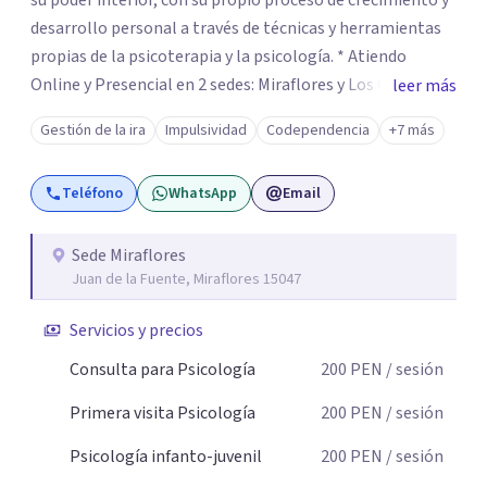
su poder interior, con su propio proceso de crecimiento y
desarrollo personal a través de técnicas y herramientas
propias de la psicoterapia y la psicología. * Atiendo
Online y Presencial en 2 sedes: Miraflores y Los Olivos
leer más
Lima Perú Soy Psicóloga Clínica – Psicoterapeuta
Gestión de la ira
Impulsividad
Codependencia
+7 más
Gestáltica y Cognitivo Conductual con Maestría en
Psicología Clínica en la Universidad Peruana Cayetano
Teléfono
WhatsApp
Email
Heredia. Obtención del Título Profesional a través del
Estudio de Caso Clínico: Fobia Social. Con colegiatura
habilitada. Proactiva, muy responsable, puntual,
Sede Miraflores
Juan de la Fuente, Miraflores 15047
estudiosa, emprendedora, con una gran vocación de
servicio. Con más de 12 años de experiencia en el trabajo
Servicios y precios
con niños, adolescentes, adultos, con problemas
emocionales y conductuales, con padres (Pareja/Familia)
Consulta para Psicología
200
PEN
/ sesión
profesores a través de orientación, consejería, talleres,
Primera visita Psicología
200
PEN
/ sesión
charlas, Escuela para Padres y Capacitación de Docentes.
Escríbeme por whatsapp
Psicología infanto-juvenil
200
PEN
/ sesión