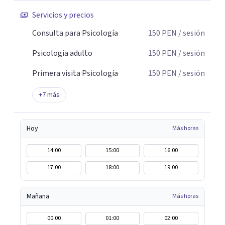
Psicoterapia Gestalt Terapia Familiar Psicoterapia para
Servicios y precios
adolescentes Terapia para adultos Terapia de Aceptación
y Compromiso Activación Conductual Mindfulness Visita
Consulta para Psicología
150
PEN
/ sesión
nuestra página web: consultorioliria.com
Psicología adulto
150
PEN
/ sesión
Primera visita Psicología
150
PEN
/ sesión
+
7
más
Hoy
Más horas
14:00
15:00
16:00
17:00
18:00
19:00
Mañana
Más horas
00:00
01:00
02:00