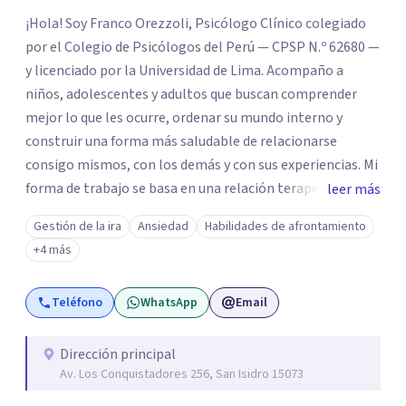
¡Hola! Soy Franco Orezzoli, Psicólogo Clínico colegiado
por el Colegio de Psicólogos del Perú — CPSP N.º 62680 —
y licenciado por la Universidad de Lima. Acompaño a
niños, adolescentes y adultos que buscan comprender
mejor lo que les ocurre, ordenar su mundo interno y
construir una forma más saludable de relacionarse
consigo mismos, con los demás y con sus experiencias. Mi
forma de trabajo se basa en una relación terapéutica
leer más
cercana, genuina y respetuosa, donde puedas expresarte
Gestión de la ira
Ansiedad
Habilidades de afrontamiento
con libertad, sin juicios y a tu propio ritmo.
+4 más
Teléfono
WhatsApp
Email
Dirección principal
Av. Los Conquistadores 256, San Isidro 15073