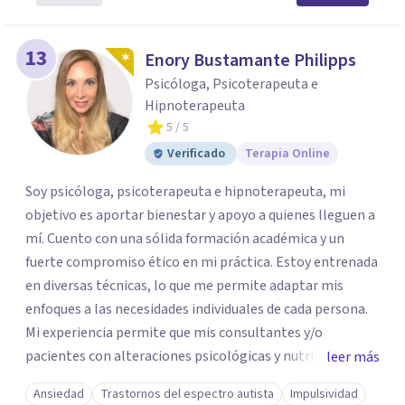
13
Enory Bustamante Philipps
Psicóloga, Psicoterapeuta e
Hipnoterapeuta
5
/ 5
Verificado
Terapia Online
Soy psicóloga, psicoterapeuta e hipnoterapeuta, mi
objetivo es aportar bienestar y apoyo a quienes lleguen a
mí. Cuento con una sólida formación académica y un
fuerte compromiso ético en mi práctica. Estoy entrenada
en diversas técnicas, lo que me permite adaptar mis
enfoques a las necesidades individuales de cada persona.
Mi experiencia permite que mis consultantes y/o
pacientes con alteraciones psicológicas y nutricionales
leer más
regresen al equilibrio emocional y físico deseado. Me
Ansiedad
Trastornos del espectro autista
Impulsividad
considero empática y me esfuerzo por establecer