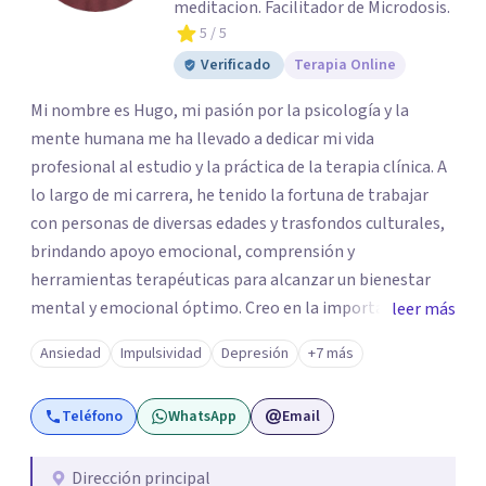
meditacion. Facilitador de Microdosis.
5
/ 5
Verificado
Terapia Online
Mi nombre es Hugo, mi pasión por la psicología y la
mente humana me ha llevado a dedicar mi vida
profesional al estudio y la práctica de la terapia clínica. A
lo largo de mi carrera, he tenido la fortuna de trabajar
con personas de diversas edades y trasfondos culturales,
brindando apoyo emocional, comprensión y
herramientas terapéuticas para alcanzar un bienestar
mental y emocional óptimo. Creo en la importancia de
leer más
abordar a cada individuo de manera integral,
Ansiedad
Impulsividad
Depresión
+7 más
reconociendo la conexión entre mente, cuerpo y espíritu
en el proceso de sanación. Mi compromiso con el
Teléfono
WhatsApp
Email
bienestar de mis actientes es inquebrantable, y estoy en
constante búsqueda de nuevas herramientas y
conocimientos para seguir enriqueciendo mi práctica
Dirección principal