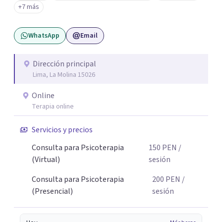
+7 más
relaciones terapéuticas efectivas, facilitando un espacio
seguro y acogedor para explorar los obstáculos que se
WhatsApp
Email
presenten y alcanzar las metas. Estoy aquí para
acompañarte en tu camino hacia el bienestar. Deseosa de
conocer tu historia y apoyarte en el proceso de cambio.
Dirección principal
Lima, La Molina 15026
Online
Terapia online
Servicios y precios
Consulta para Psicoterapia
150
PEN
/
(Virtual)
sesión
Consulta para Psicoterapia
200
PEN
/
(Presencial)
sesión