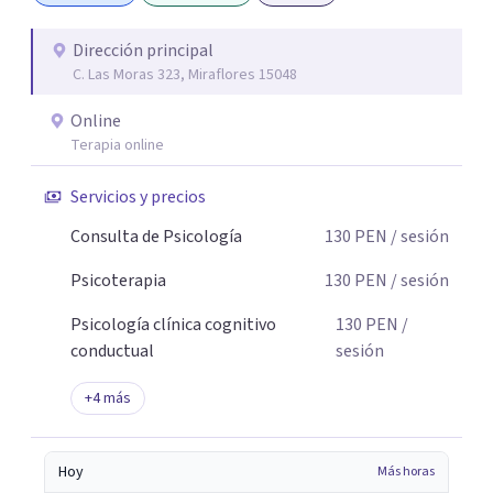
estrés, dificultades emocionales o relacionales, falta de
motivación y otras situaciones que interfieren en su vida
Dirección principal
C. Las Moras 323, Miraflores 15048
personal, familiar, laboral o social. Si deseas iniciar este
proceso, estaré gustosa de acompañarte.
Online
Terapia online
Servicios y precios
Consulta de Psicología
130
PEN
/ sesión
Psicoterapia
130
PEN
/ sesión
Psicología clínica cognitivo
130
PEN
/
conductual
sesión
+
4
más
Hoy
Más horas