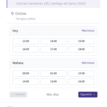
Jirón las Gardenias 243, Santiago de Surco 15023
terapéutica. En resumen, mi objetivo es guiar a quienes
buscan ayuda hacia la transformación y el crecimiento
Online
personal, y juntos, emprender un camino de
Terapia online
autodescubrimiento y sanación integral. Agradezco
sinceramente la oportunidad de presentarme, y estoy
Hoy
Más horas
disponible para cualquier consulta o apoyo que necesites.
¡Espero tener la oportunidad de trabajar contigo y ser
13:00
14:00
15:00
parte de tu camino hacia una vida plena y significativa!
16:00
17:00
18:00
Mañana
Más horas
00:00
01:00
13:00
14:00
15:00
16:00
Más días
Anterior
Siguiente