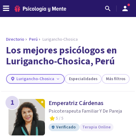
Directorio
Perú
Lurigancho-Chosica
ENCONTRAR MI TERAPEUTA
¿Necesitas ayuda para encontrar el
Los mejores psicólogos en
psicólogo adecuado?
Lurigancho-Chosica, Perú
Responde a unas breves preguntas y te ofreceremos
los profesionales que más se ajustan a tus
necesidades.
Lurigancho-Chosica
Especialidades
Más filtros
Responder cuestionario
1
Emperatriz Cárdenas
Psicoterapeuta Familiar Y De Pareja
5
/ 5
Verificado
Terapia Online