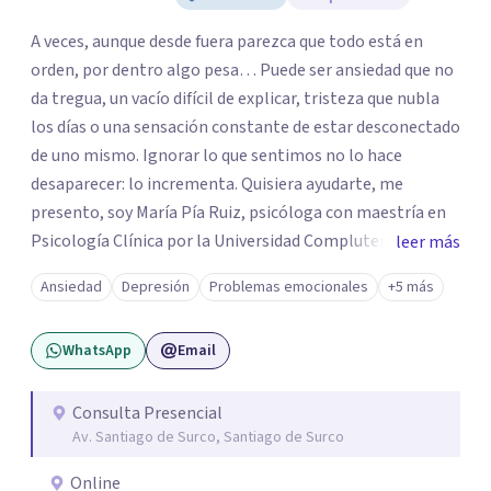
A veces, aunque desde fuera parezca que todo está en
orden, por dentro algo pesa… Puede ser ansiedad que no
da tregua, un vacío difícil de explicar, tristeza que nubla
los días o una sensación constante de estar desconectado
de uno mismo. Ignorar lo que sentimos no lo hace
desaparecer: lo incrementa. Quisiera ayudarte, me
presento, soy María Pía Ruiz, psicóloga con maestría en
Psicología Clínica por la Universidad Complutense de
leer más
Madrid formación en Terapia de Aceptación y
Ansiedad
Depresión
Problemas emocionales
+5 más
Compromiso, mindfulness y psicología contextual.
Cuento con más de 5 años de experiencia atendiendo a
WhatsApp
Email
niños, adolescentes y adultos de forma presencial y
online. Mi objetivo es ayudarte a construir una vida con
sentido, incluso en medio de las dificultades. En lugar de
Consulta Presencial
Av. Santiago de Surco, Santiago de Surco
luchar contra tus pensamientos o emociones, te guiaré a
relacionarte con ellos de una manera diferente, liberando
Online