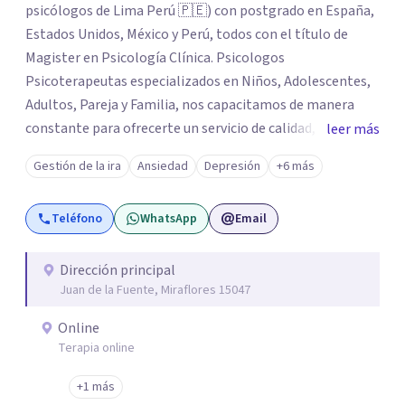
psicólogos de Lima Perú 🇵🇪) con postgrado en España,
Estados Unidos, México y Perú, todos con el título de
Magister en Psicología Clínica. Psicologos
Psicoterapeutas especializados en Niños, Adolescentes,
Adultos, Pareja y Familia, nos capacitamos de manera
constante para ofrecerte un servicio de calidad, todo el
leer más
equipo se esfuerza mucho por brindarte el apoyo que
Gestión de la ira
Ansiedad
Depresión
+6 más
tanto necesitas, acompañarte desde el lado humano y
con técnicas/herramientas psicoterapéuticas Contamos
Teléfono
WhatsApp
Email
con 9 sedes en Lima Perú 🇵🇪: San Borja, Surco,
Miraflores, San Isidro, Jesús Maria, Pueblo Libre, San
Miguel, Magdalena, Los Olivos. Los servicios que
Dirección principal
Juan de la Fuente, Miraflores 15047
brindamos son: Evaluación - Diagnóstico - Intervención
Informes Psicológicos Terapia Emocional para Niños
Online
Terapia de Pareja Terapia Psicológica Adultos –
Terapia online
Adolescentes Terapia Cognitivo Conductual Psicoterapia
Entrenamiento para Padres Orientación Vocacional
+1 más