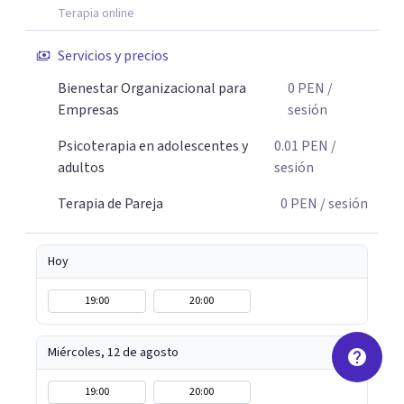
espacio para lo que de verdad importa. El cambio
Terapia online
empieza cuando das el primer paso. Aquí tienes un
espacio seguro para hacerlo.
Servicios y precios
Bienestar Organizacional para
0
PEN
/
Empresas
sesión
Psicoterapia en adolescentes y
0.01
PEN
/
adultos
sesión
Terapia de Pareja
0
PEN
/ sesión
Hoy
19:00
20:00
Miércoles, 12 de agosto
19:00
20:00