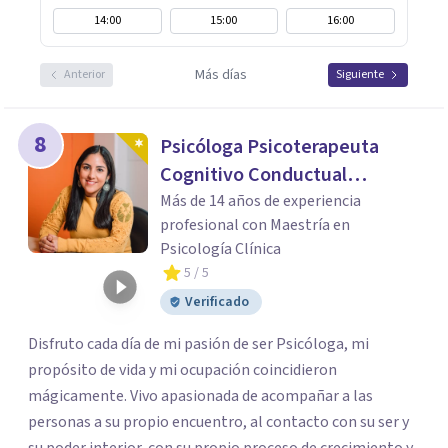
14:00
15:00
16:00
Más días
Anterior
Siguiente
8
Psicóloga Psicoterapeuta
Cognitivo Conductual
Elizabeth Diaz
Más de 14 años de experiencia
profesional con Maestría en
Psicología Clínica
5
/ 5
Verificado
Disfruto cada día de mi pasión de ser Psicóloga, mi
propósito de vida y mi ocupación coincidieron
mágicamente. Vivo apasionada de acompañar a las
personas a su propio encuentro, al contacto con su ser y