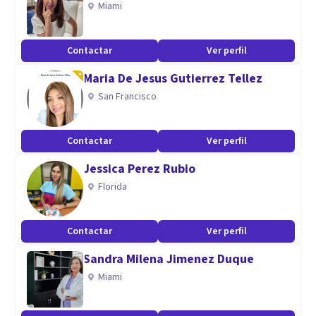
Miami
SEMINARIO MULTIDISCIPLINARIO EN LOS CUIADOS
PALIATIVOS Y TANALATOLOGIA , DE UNAM.
Contactar
Ver perfil
ESPECIALIDAD EN ADICCIONES.
Maria De Jesus Gutierrez Tellez
San Francisco
Contactar
Ver perfil
Jessica Perez Rubio
Florida
Contactar
Ver perfil
Sandra Milena Jimenez Duque
Miami