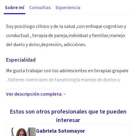
Sobre mí
Consultas
Experiencia
Soy psicólogo clínico y de la salud ,con enfoque cognitivo y
conductual , terapia de pareja,individual y familiar,manejo
del duelo y dolor,depresión, adicciónes.
Especialidad
Me gusta trabajar con los adolescentes en terapias grupale
, talleres vivenciales de tanatología manejo de duelos y
perdidas .terapias familiar.
Ver descripción completa
Aptitudes
Estos son otros profesionales que te pueden
MAESTRIA EN INSTITUTO MIHJEL DE CERVNATES
interesar
SAAVEDRA PSICOLIGIA CLINICA Y DE LA SALUD.
Gabriela Sotomayor
Licenciatura en psicología en la UNAM