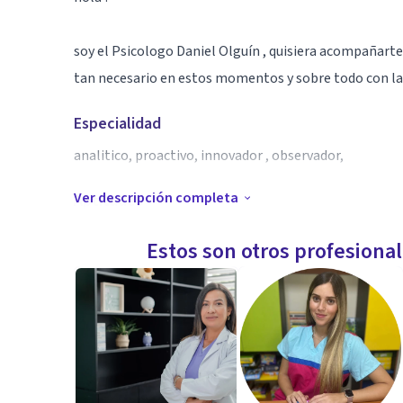
soy el Psicologo Daniel Olguín , quisiera acompañart
tan necesario en estos momentos y sobre todo con las
Especialidad
analitico, proactivo, innovador , observador,
Ver descripción completa
Aptitudes
soy psicologo con fromacion en terapia familiar sistem
Estos son otros profesiona
especializo en terapia de pareja , familiar e individua