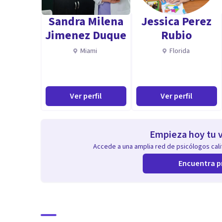
Sandra Milena
Jessica Perez
Jimenez Duque
Rubio
Miami
Florida
Ver perfil
Ver perfil
Empieza hoy tu v
Accede a una amplia red de psicólogos calif
Encuentra p