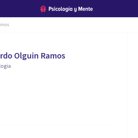
amos
ardo Olguin Ramos
logia