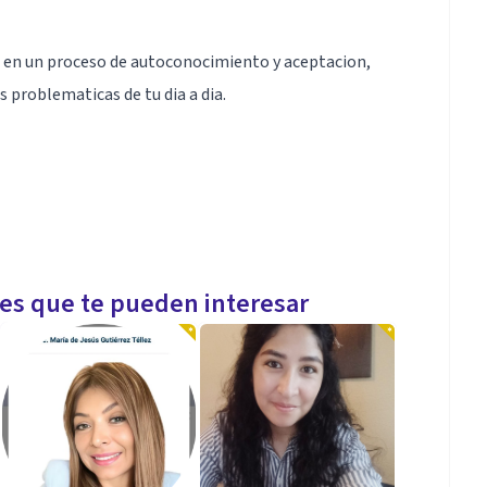
e en un proceso de autoconocimiento y aceptacion,
 problematicas de tu dia a dia.
ica, asi como estudio de filosofia y teologia, me
les que te pueden interesar
l, asi como tallerista de autoestima y empresariales,