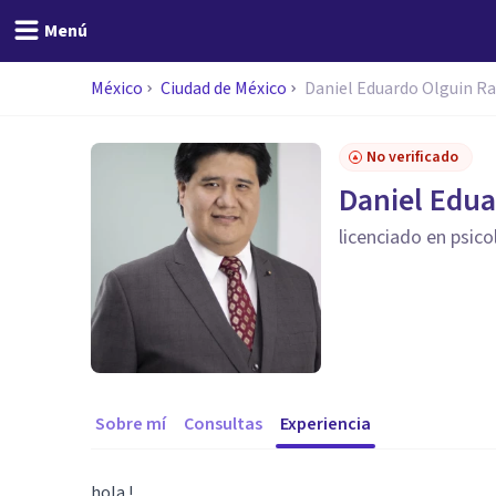
Menú
México
Ciudad de México
Daniel Eduardo Olguin R
No verificado
Daniel Edu
licenciado en psico
Sobre mí
Consultas
Experiencia
hola !