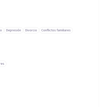
to
Depresión
Divorcio
Conflictos familiares
res