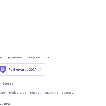
icólogos nominados y premiados
PyM Awards 2024
onócenos
uipo
Redactores
Tópicos
Anúnciate
Contacta
íguenos