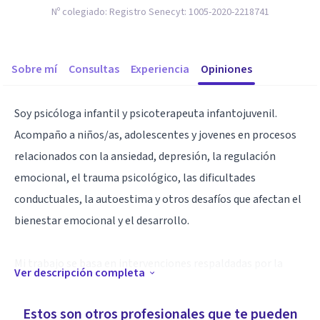
Nº colegiado:
Registro Senecyt: 1005-2020-2218741
Sobre mí
Consultas
Experiencia
Opiniones
Soy psicóloga infantil y psicoterapeuta infantojuvenil.
Acompaño a niños/as, adolescentes y jovenes en procesos
relacionados con la ansiedad, depresión, la regulación
emocional, el trauma psicológico, las dificultades
conductuales, la autoestima y otros desafíos que afectan el
bienestar emocional y el desarrollo.
Mi trabajo se basa en intervenciones respaldadas por la
Ver descripción completa
evidencia científica y en la construcción de un espacio
seguro, respetuoso y libre de juicios. Considero que cada
Estos son otros profesionales que te pueden