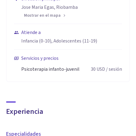
• Abordaje de ansiedad, trauma psicológico, autoestima y
Jose Maria Egas, Riobamba
dificultades emocionales.
Mostrar en el mapa
• Psicoeducación para padres, madres y cuidadores.
• Orientación y acompañamiento familiar.
Atiende a
• Facilitación de grupos de apoyo para adolescentes.
Infancia (0-10), Adolescentes (11-19)
• Diseño y facilitación de talleres, charlas y conversatorios
sobre salud mental.
Servicios y precios
• Promoción de la salud mental y prevención mediante
Psicoterapia infanto-juvenil
30
USD
/ sesión
psicoeducación.
• Elaboración de recursos psicoeducativos para la
comunidad y profesionales.
Experiencia
Especialidades