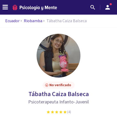
Ecuador
Riobamba
Tábatha Caiza Balseca
No verificado
Tábatha Caiza Balseca
Psicoterapeuta Infanto-Juvenil
(
4
)