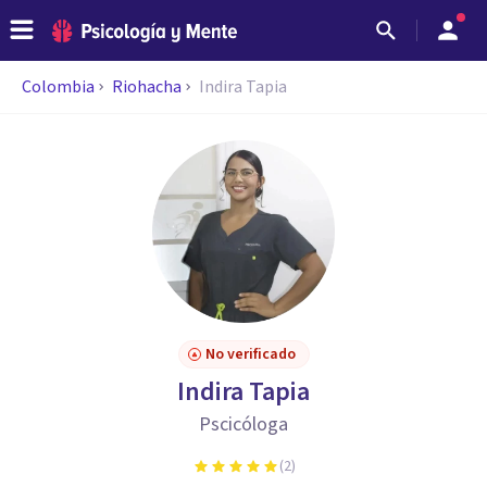
Colombia
Riohacha
Indira Tapia
No verificado
Indira Tapia
Pscicóloga
(
2
)