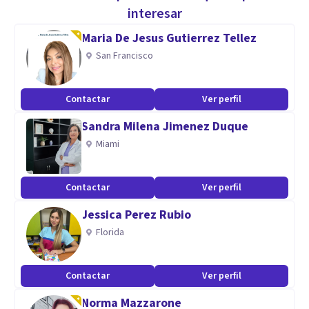
Especialidad
interesar
Tengo aptitud de Escucha activa, Validación y regulación
Maria De Jesus Gutierrez Tellez
emocional, manejo de ansiedad, estrés y autoestima.
San Francisco
Aptitudes
Contactar
Ver perfil
Los casos que más he trabajado han sido: Procesos de
Sandra Milena Jimenez Duque
autoestima y autoeficacia, Depresión, Ansiedad, Habilidades
Miami
sociales, TDAH.
Contactar
Ver perfil
Jessica Perez Rubio
Florida
Contactar
Ver perfil
Norma Mazzarone