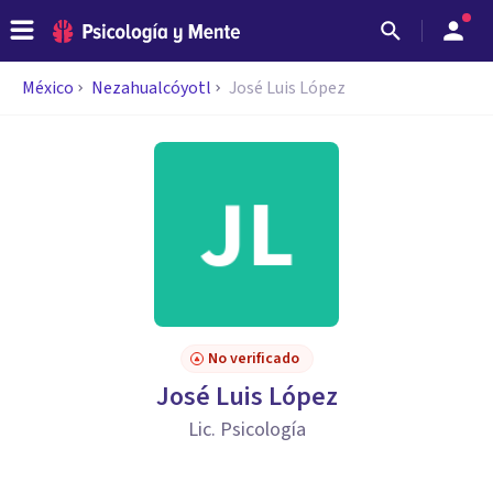
México
Nezahualcóyotl
José Luis López
No verificado
José Luis López
Lic. Psicología