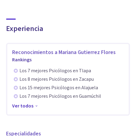
psicoanalítico, utilizando de forma alterna herramientas
Sistémicas, Psicogenealógicas, de Programación
Neurolingüística y Conductismo, puestas a favor de tu
Experiencia
avance.
Aptitudes
Reconocimientos a
Mariana Gutierrez Flores
Mis especialidades son tratamiento a problemas de
Rankings
Ansiedad, Depresión, Estrés Laboral, Motivación,
Los 7 mejores Psicólogos en Tlapa
Autoestima.
Los 8 mejores Psicólogos en Zacapu
Los 15 mejores Psicólogos en Alajuela
Los 7 mejores Psicólogos en Guamúchil
Ver todos
Especialidades