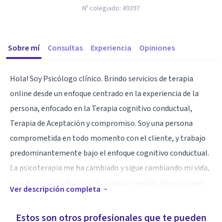
Nº colegiado:
49397
Sobre mí
Consultas
Experiencia
Opiniones
Hola! Soy Psicólogo clínico. Brindo servicios de terapia
online desde un enfoque centrado en la experiencia de la
persona, enfocado en la Terapia cognitivo conductual,
Terapia de Aceptación y compromiso. Soy una persona
comprometida en todo momento con el cliente, y trabajo
predominantemente bajo el enfoque cognitivo conductual.
La psicoterapia me ha cambiado y sigue cambiando mi vida,
ya que como profesional de la salud mental, tenemos que
Ver descripción completa
estar constantemente en terapia, para cuidar mejor la
salud emocional de nuestros clientes. Me encuentro a su
Estos son otros profesionales que te pueden