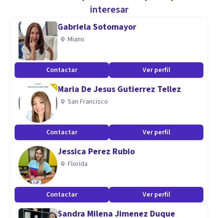
entera disposición. Ante cualquier problema de tipo
interesar
emocional, conductual, o crisis. Atención Psicológica
Gabriela Sotomayor
Integral; Niños, adolescentes, adultos.
Miami
Especialidad
Contactar
Ver perfil
Psicólogo clínico, Especialización en psicología clínica y de
Maria De Jesus Gutierrez Tellez
la salud en UNMSM, Diplomado en nutrición dietética y
San Francisco
trastornos alimentarios, especialista en psicoterapia
cognitivo conductual, terapia ACT, e intervención
Contactar
Ver perfil
neuropsicológica.
Jessica Perez Rubio
Aptitudes
Florida
Psicoterapeuta cognitivo conductual, terapeuta ACT,
intervención neuropsicológica.
Contactar
Ver perfil
Sandra Milena Jimenez Duque