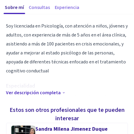
Sobre mí
Consultas
Experiencia
Soy licenciada en Psicología, con atención a niños, jóvenes y
adultos, con experiencia de más de 5 años en el área clínica,
asistiendo a más de 100 pacientes en crisis emocionales, y
ayudar a mejorar al estado psicólogo de las personas,
apoyada de diferentes técnicas enfocado en el tratamiento
cognitivo conductual
Especialidad
Ver descripción completa
Comprometída, observadora, confrontadora, dedicada
Estos son otros profesionales que te pueden
Aptitudes
interesar
Educación temprana en menores de 6 años, diagnóstico, e
Sandra Milena Jimenez Duque
intervención en el resago de desarrollo