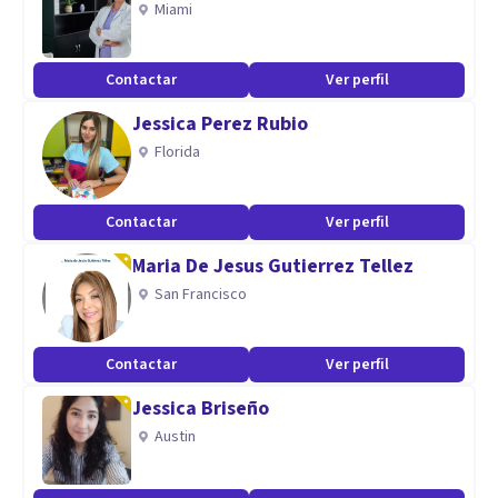
Miami
Manejo de emociones (adolescentes)
Duelo
Contactar
Ver perfil
Problemas de Pareja
Jessica Perez Rubio
Trastornos alimenticios
Florida
Ansiedad
Depresión
Conflictos familiares
Contactar
Ver perfil
Intervención en crisis
Maria De Jesus Gutierrez Tellez
San Francisco
Contactar
Ver perfil
Jessica Briseño
Austin