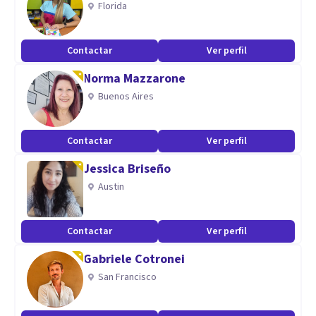
Florida
Contamos con un equipo de psiquiatras, psicólogos,
neurología, médicos expertos y enfermería de primer nivel
Contactar
Ver perfil
en sus respectivas áreas, con amplia experiencia en el
Norma Mazzarone
Sector Público.
Buenos Aires
Contactar
Ver perfil
Jessica Briseño
Austin
Contactar
Ver perfil
Gabriele Cotronei
San Francisco