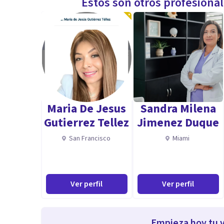
Estos son otros profesiona
Maria De Jesus
Sandra Milena
Gutierrez Tellez
Jimenez Duque
San Francisco
Miami
Ver perfil
Ver perfil
Empieza hoy tu v