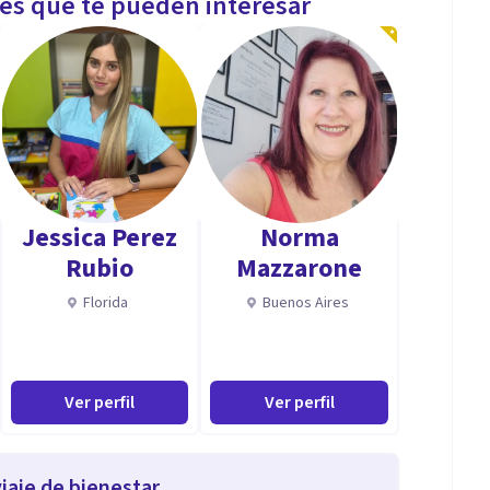
les que te pueden interesar
Jessica Perez
Norma
Rubio
Mazzarone
Florida
Buenos Aires
Ver perfil
Ver perfil
iaje de bienestar