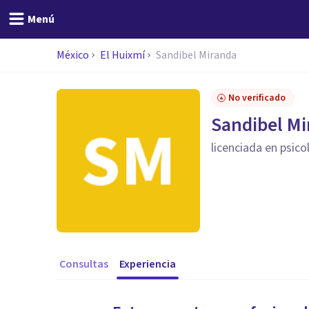
Menú
México
El Huixmí
Sandibel Miranda
No verificado
Sandibel Mi
licenciada en psico
Consultas
Experiencia