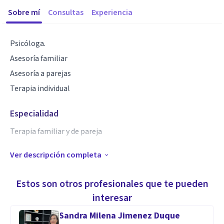
Sobre mí
Consultas
Experiencia
Psicóloga.
Asesoría familiar
Asesoría a parejas
Terapia individual
Especialidad
Terapia familiar y de pareja
Ver descripción completa
Aptitudes
Asesoria a jóvenes con conflictos de ansiedad, angustias,
Estos son otros profesionales que te pueden
depresión.
interesar
Sandra Milena Jimenez Duque
Asesoría a parejas y familia