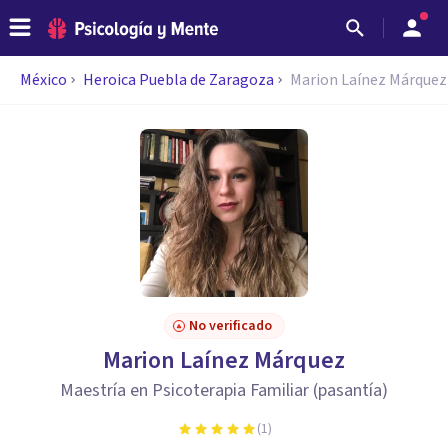
México
Heroica Puebla de Zaragoza
Marion Laínez Márquez
No verificado
Marion Laínez Márquez
Maestría en Psicoterapia Familiar (pasantía)
(
1
)