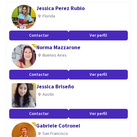
Jessica Perez Rubio
Aptitudes
Florida
Manejo y proceso personal en Adicciones.
Desarrollo de competencias, recursos y habilidades
Contactar
Ver perfil
psicopedagógicas para niños y adolescentes.
Norma Mazzarone
Intervención psicológica en conflictos Familiares.
Buenos Aires
Contactar
Ver perfil
Jessica Briseño
Austin
Contactar
Ver perfil
Gabriele Cotronei
San Francisco