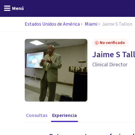
Menú
Estados Unidos de América
Miami
Jaime S Tallon
No verificado
Jaime S Tal
Clinical Director
Consultas
Experiencia