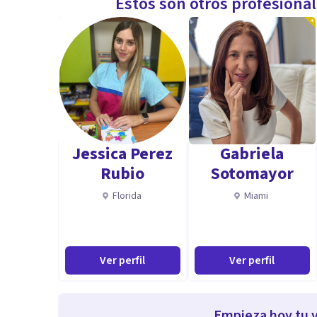
Estos son otros profesiona
Jessica Perez
Gabriela
Rubio
Sotomayor
Florida
Miami
Ver perfil
Ver perfil
Empieza hoy tu v