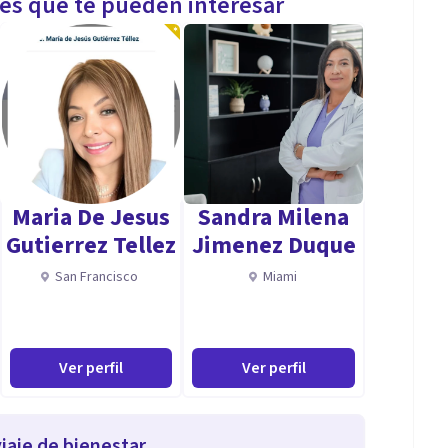
les que te pueden interesar
Maria De Jesus
Sandra Milena
Gutierrez Tellez
Jimenez Duque
San Francisco
Miami
Ver perfil
Ver perfil
iaje de bienestar